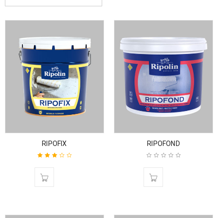
RIPOFIX
RIPOFOND
Rated
3.00
out
of 5