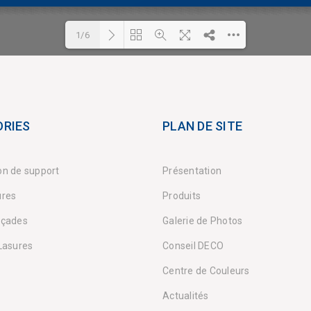
1/6
Please wait while flipbook is
DearFlip: Loading PDF 56%
loading. For more related info,
...
FAQs and issues please refer
RIES
PLAN DE SITE
to
DearFlip WordPress
Flipbook Plugin Help
on de support
Présentation
documentation.
ures
Produits
açades
Galerie de Photos
 Lasures
Conseil DECO
Centre de Couleurs
Actualités