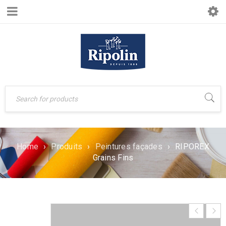
Home
›
Produits
›
Peintures façades
›
RIPOREX
Grains Fins