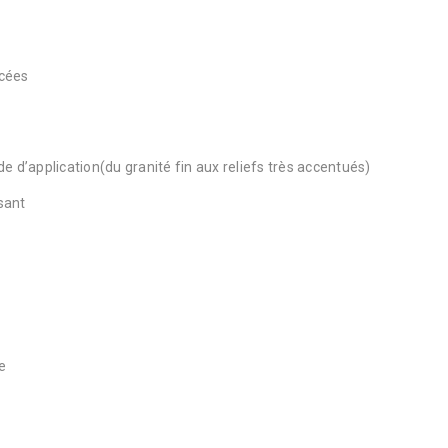
ncées
e d’application(du granité fin aux reliefs très accentués)
sant
e