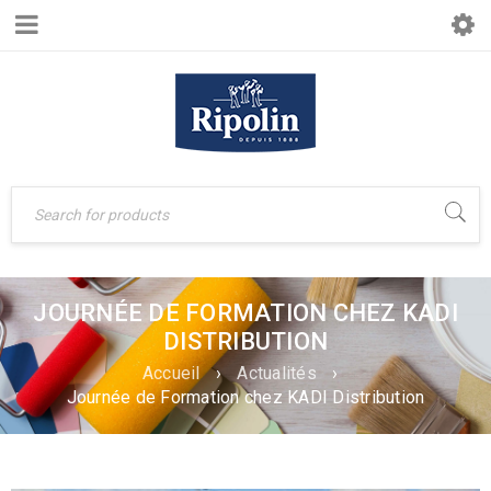
JOURNÉE DE FORMATION CHEZ KADI
DISTRIBUTION
Accueil
›
Actualités
›
Journée de Formation chez KADI Distribution