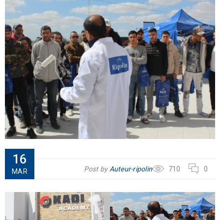
16
Post by
Auteur-ripolin
710
0
MAR